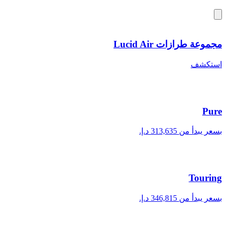
مجموعة طرازات Lucid Air
استكشف
Pure
بسعر يبدأ من ‏313,635 د.إ.‏
Touring
بسعر يبدأ من ‏346,815 د.إ.‏