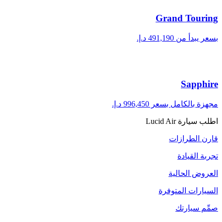
Grand Touring
بسعر يبدأ من ‏491,190 د.إ.‏
Sapphire
مجهزة بالكامل بسعر ‏996,450 د.إ.‏
اطلب سيارة Lucid Air
قارن الطرازات
تجربة القيادة
العروض الحالية
السيارات المتوفرة
صمِّم سيارتك