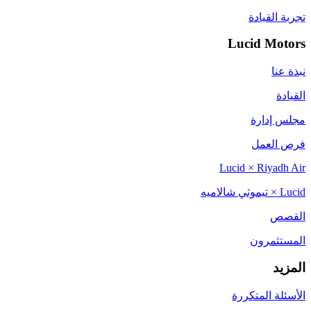
تجربة القيادة
Lucid Motors
نبذة عنا
القيادة
مجلس إدارة
فرص العمل
Lucid × Riyadh Air
Lucid × تيموثي شالاميه
القصص
المستثمرون
المزيد
الأسئلة المتكررة