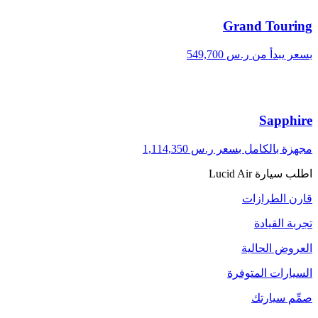
Grand Touring
بسعر يبدأ من ر.س 549,700
Sapphire
مجهزة بالكامل بسعر ر.س 1,114,350
اطلب سيارة Lucid Air
قارن الطرازات
تجربة القيادة
العروض الحالية
السيارات المتوفرة
صمِّم سيارتك