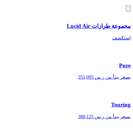
مجموعة طرازات Lucid Air
استكشف
Pure
بسعر يبدأ من ر.س 351,095
Touring
بسعر يبدأ من ر.س 388,125