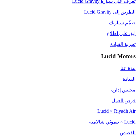
تعرف على سيارة Lucid Gravity
الطريق إلى Lucid Gravity
صمِّم سيارتك
ابق على اطلاع
تجربة القيادة
Lucid Motors
نبذة عنا
القيادة
مجلس إدارة
فرص العمل
Lucid × Riyadh Air
Lucid × تيموثي شالاميه
القصص