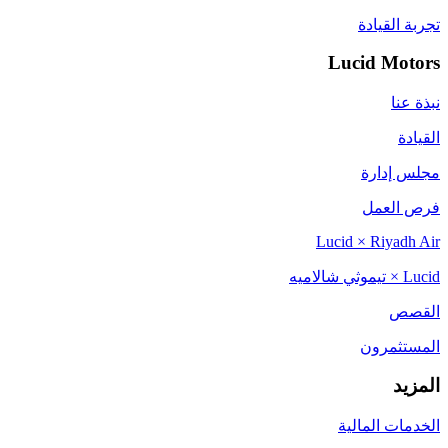
تجربة القيادة
Lucid Motors
نبذة عنا
القيادة
مجلس إدارة
فرص العمل
Lucid × Riyadh Air
Lucid × تيموثي شالاميه
القصص
المستثمرون
المزيد
الخدمات المالية