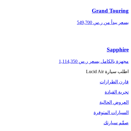
Grand Touring
بسعر يبدأ من ر.س 549,700
Sapphire
مجهزة بالكامل بسعر ر.س 1,114,350
اطلب سيارة Lucid Air
قارن الطرازات
تجربة القيادة
العروض الحالية
السيارات المتوفرة
صمِّم سيارتك