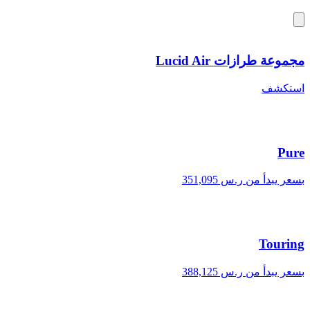
مجموعة طرازات Lucid Air
استكشف
Pure
بسعر يبدأ من ر.س 351,095
Touring
بسعر يبدأ من ر.س 388,125