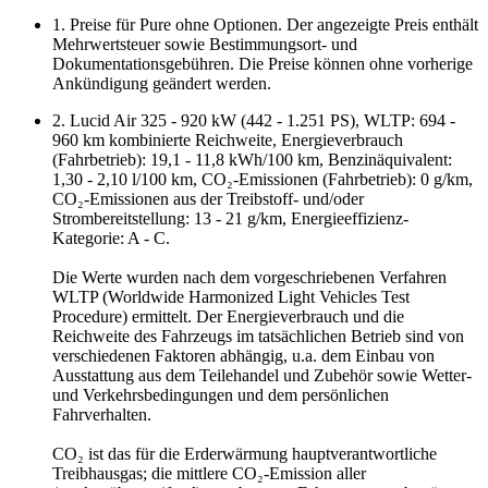
1. Preise für Pure ohne Optionen. Der angezeigte Preis enthält
Mehrwertsteuer sowie Bestimmungsort- und
Dokumentationsgebühren. Die Preise können ohne vorherige
Ankündigung geändert werden.
2. Lucid Air 325 - 920 kW (442 - 1.251 PS), WLTP: 694 -
960 km kombinierte Reichweite, Energieverbrauch
(Fahrbetrieb): 19,1 - 11,8 kWh/100 km, Benzinäquivalent:
1,30 - 2,10 l/100 km, CO₂-Emissionen (Fahrbetrieb): 0 g/km,
CO₂-Emissionen aus der Treibstoff- und/oder
Strombereitstellung: 13 - 21 g/km, Energieeffizienz-
Kategorie: A - C.
Die Werte wurden nach dem vorgeschriebenen Verfahren
WLTP (Worldwide Harmonized Light Vehicles Test
Procedure) ermittelt. Der Energieverbrauch und die
Reichweite des Fahrzeugs im tatsächlichen Betrieb sind von
verschiedenen Faktoren abhängig, u.a. dem Einbau von
Ausstattung aus dem Teilehandel und Zubehör sowie Wetter-
und Verkehrsbedingungen und dem persönlichen
Fahrverhalten.
CO₂ ist das für die Erderwärmung hauptverantwortliche
Treibhausgas; die mittlere CO₂-Emission aller