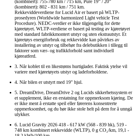
(kombinert): 755-780 km / 715 km, Pure 19” / 20”
(kombinert): 802 - 831 km / 751 km.
Rekkeviddeverdiene for Lucid Air er basert på WLTP-
prosedyren (Worldwide harmonized Light vehicle Test
Procedure). NEDC-verdier er ikke tilgjengelig for dette
kjøretøyet. WLTP-verdiene er basert på testing av kjøretøyet
med standard fabrikkmontert utstyr og uten ekstrautstyr. Et
kjøretøys energiforbruk og rekkevidde kan påvirkes av
installering av utstyr og tilbehør fra delebutikken i tillegg til
faktorer som vær- og trafikkforhold samt individuell
kjøreatferd.
3. Når koblet til en likestrøms hurtiglader. Faktisk ytelse vil
variere med kjøretøyets utstyr og ladeforholdene.
4. Når bilen er utstyrt med 19" hjul.
5. DreamDrive, DreamDrive 2 og Lucids sikkerhetssystem er
et supplement, ikke en erstatning for oppmerksom kjøring. De
er ikke ment å erstatte speil eller førerens konsentrerte
oppmerksomhet, og du bør ikke stole helt på dem for å unngå
ulykker.
6. Lucid Gravity 2026 418 - 617 kW (568 - 839 hk), 519 -
748 km kombinert rekkevidde (WLTP), 0 g CO₂/km, 19,1 -
18,2 kWh/100 km.