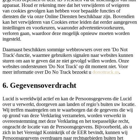
apparaat. Houd er rekening mee dat het verwijderen of weigeren
van cookies gevolgen kan hebben voor bepaalde functies of
diensten die via onze Online Diensten beschikbaar zijn. Bovendien
kan het verwijderen van Cookies ertoe leiden dat eerder aangegeven
instellingen en voorkeuren, waaronder advertentievoorkeuren,
verloren gaan, waardoor deze mogelijk opnieuw moeten worden
ingesteld.
Daarnaast beschikken sommige webbrowsers over een 'Do Not
Track'-functie, waarmee gebruikers signalen naar websites kunnen
sturen om aan te geven dat ze niet gevolgd willen worden. Onze
websites ondersteunen 'Do Not Track' op dit moment niet. Voor
meer informatie over Do No Track bezoekt u
donottrack.us
⁠⁠⁠.
6. Gegevensoverdracht
Lucid is wereldwijd actief en kan de Persoonsgegevens die Lucid
over u verwerkt, doorgeven aan landen of regio’s buiten uw locatie.
Wij treffen maatregelen om te waarborgen dat de gegevens die wij
op grond van deze Verklaring verzamelen, worden verwerkt in
overeenstemming met deze Verklaring en het toepasselijke recht,
ongeacht de locatie van de Persoonsgegevens. Bijvoorbeeld, als u
zich in het Verenigd Koninkrijk of de EER bevindt, kunnen wij
Persoonsgegevens overdragen naar rechtsgebieden buiten het