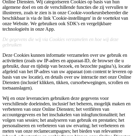
Online Diensten. Wij categoriseren Cookies op basis van hun
algemene doel en om de verschillende functies die zij vervullen te
illustreren, zoals te zien is in onze Cookie-voorkeursbeheerder die
beschikbaar is via de link 'Cookie-instellingen' in de voettekst van
onze Website. We gebruiken ook SDK's en vergelijkbare
technologieën in onze App.
De gegevens die wij via Cookies verzamelen en hoe wij deze
gebruiken
Deze Cookies kunnen informatie verzamelen over uw gebruik en
activiteiten (zoals uw IP-adres en apparaat-ID, de browser die u
gebruikt, duur en tijdstip van bezoek, en bezochte pagina’s), locatie
afgeleid van het IP-adres van uw apparaat (om content te leveren op
basis van uw locatie), en details over uw interactie met onze Online
Diensten (inclusief klikken, tikken, cursorbewegingen, scrollen en
toetsaanslagen).
Wij en onze leveranciers gebruiken deze gegevens voor
verschillende doeleinden, inclusief het beheren, mogelijk maken en
verbeteren van onze Online Diensten; het verifiëren van
accountgegevens en het inschakelen van inlogfunctionaliteit; het
volgen van sessies; het analyseren van gebruik en prestaties; het
personaliseren en verbeteren van uw ervaring; het verbeteren en
meten van onze reclamecampagnes; het bieden van relevantere