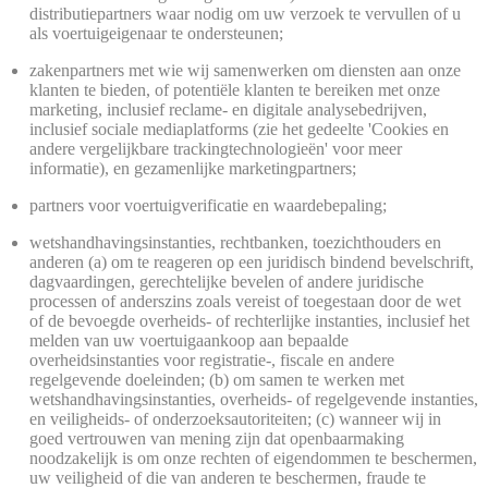
distributiepartners waar nodig om uw verzoek te vervullen of u
als voertuigeigenaar te ondersteunen;
zakenpartners met wie wij samenwerken om diensten aan onze
klanten te bieden, of potentiële klanten te bereiken met onze
marketing, inclusief reclame- en digitale analysebedrijven,
inclusief sociale mediaplatforms (zie het gedeelte 'Cookies en
andere vergelijkbare trackingtechnologieën' voor meer
informatie), en gezamenlijke marketingpartners;
partners voor voertuigverificatie en waardebepaling;
wetshandhavingsinstanties, rechtbanken, toezichthouders en
anderen (a) om te reageren op een juridisch bindend bevelschrift,
dagvaardingen, gerechtelijke bevelen of andere juridische
processen of anderszins zoals vereist of toegestaan door de wet
of de bevoegde overheids- of rechterlijke instanties, inclusief het
melden van uw voertuigaankoop aan bepaalde
overheidsinstanties voor registratie-, fiscale en andere
regelgevende doeleinden; (b) om samen te werken met
wetshandhavingsinstanties, overheids- of regelgevende instanties,
en veiligheids- of onderzoeksautoriteiten; (c) wanneer wij in
goed vertrouwen van mening zijn dat openbaarmaking
noodzakelijk is om onze rechten of eigendommen te beschermen,
uw veiligheid of die van anderen te beschermen, fraude te