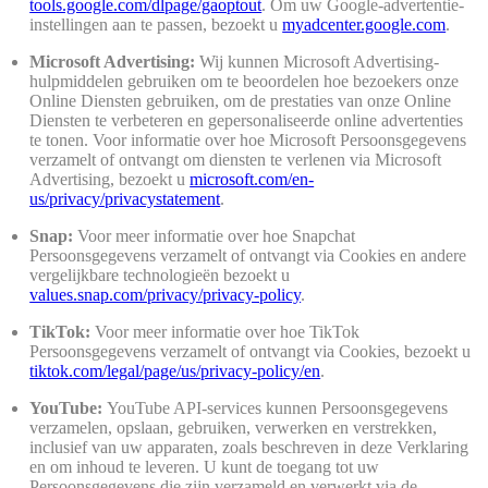
tools.google.com/dlpage/gaoptout
. Om uw Google-advertentie-
instellingen aan te passen, bezoekt u
myadcenter.google.com
.
Microsoft Advertising:
Wij kunnen Microsoft Advertising-
hulpmiddelen gebruiken om te beoordelen hoe bezoekers onze
Online Diensten gebruiken, om de prestaties van onze Online
Diensten te verbeteren en gepersonaliseerde online advertenties
te tonen. Voor informatie over hoe Microsoft Persoonsgegevens
verzamelt of ontvangt om diensten te verlenen via Microsoft
Advertising, bezoekt u
microsoft.com/en-
us/privacy/privacystatement
.
Snap:
Voor meer informatie over hoe Snapchat
Persoonsgegevens verzamelt of ontvangt via Cookies en andere
vergelijkbare technologieën bezoekt u
values.snap.com/privacy/privacy-policy
.
TikTok:
Voor meer informatie over hoe TikTok
Persoonsgegevens verzamelt of ontvangt via Cookies, bezoekt u
tiktok.com/legal/page/us/privacy-policy/en
.
YouTube:
YouTube API-services kunnen Persoonsgegevens
verzamelen, opslaan, gebruiken, verwerken en verstrekken,
inclusief van uw apparaten, zoals beschreven in deze Verklaring
en om inhoud te leveren. U kunt de toegang tot uw
Persoonsgegevens die zijn verzameld en verwerkt via de