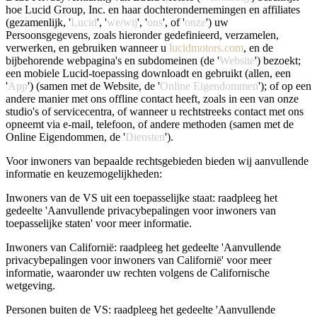
hoe Lucid Group, Inc. en haar dochterondernemingen en affiliates
(gezamenlijk, '
Lucid
', '
we/wij
', '
ons
', of '
onze
') uw
Persoonsgegevens, zoals hieronder gedefinieerd, verzamelen,
verwerken, en gebruiken wanneer u
lucidmotors.com
, en de
bijbehorende webpagina's en subdomeinen (de '
Website
') bezoekt;
een mobiele Lucid-toepassing downloadt en gebruikt (allen, een
'
App
') (samen met de Website, de '
Online Eigendommen
'); of op een
andere manier met ons offline contact heeft, zoals in een van onze
studio's of servicecentra, of wanneer u rechtstreeks contact met ons
opneemt via e-mail, telefoon, of andere methoden (samen met de
Online Eigendommen, de '
Diensten
').
Voor inwoners van bepaalde rechtsgebieden bieden wij aanvullende
informatie en keuzemogelijkheden:
Inwoners van de VS uit een toepasselijke staat: raadpleeg het
gedeelte 'Aanvullende privacybepalingen voor inwoners van
toepasselijke staten' voor meer informatie.
Inwoners van Californië: raadpleeg het gedeelte 'Aanvullende
privacybepalingen voor inwoners van Californië' voor meer
informatie, waaronder uw rechten volgens de Californische
wetgeving.
Personen buiten de VS: raadpleeg het gedeelte 'Aanvullende