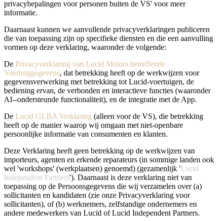
privacybepalingen voor personen buiten de VS' voor meer
informatie.
Daarnaast kunnen we aanvullende privacyverklaringen publiceren
die van toepassing zijn op specifieke diensten en die een aanvulling
vormen op deze verklaring, waaronder de volgende:
De
Privacyverklaring van Lucid Motors betreffende
Voertuiggegevens
, dat betrekking heeft op de werkwijzen voor
gegevensverwerking met betrekking tot Lucid-voertuigen, de
bediening ervan, de verbonden en interactieve functies (waaronder
AI‑-ondersteunde functionaliteit), en de integratie met de App.
De
Lucid GLBA Verklaring
(alleen voor de VS), die betrekking
heeft op de manier waarop wij omgaan met niet-openbare
persoonlijke informatie van consumenten en klanten.
Deze Verklaring heeft geen betrekking op de werkwijzen van
importeurs, agenten en erkende reparateurs (in sommige landen ook
wel 'workshops' (werkplaatsen) genoemd) (gezamenlijk '
Lucid
Independent Partners
'). Daarnaast is deze verklaring niet van
toepassing op de Persoonsgegevens die wij verzamelen over (a)
sollicitanten en kandidaten (zie onze Privacyverklaring voor
sollicitanten), of (b) werknemers, zelfstandige ondernemers en
andere medewerkers van Lucid of Lucid Independent Partners.