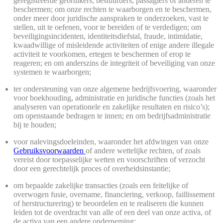
geregistreerde gebruikers, bestuurders, passagiers of anderen te
beschermen; om onze rechten te waarborgen en te beschermen,
onder meer door juridische aanspraken te onderzoeken, vast te
stellen, uit te oefenen, voor te bereiden of te verdedigen; om
beveiligingsincidenten, identiteitsdiefstal, fraude, intimidatie,
kwaadwillige of misleidende activiteiten of enige andere illegale
activiteit te voorkomen, ertegen te beschermen of erop te
reageren; en om anderszins de integriteit of beveiliging van onze
systemen te waarborgen;
ter ondersteuning van onze algemene bedrijfsvoering, waaronder
voor boekhouding, administratie en juridische functies (zoals het
analyseren van operationele en zakelijke resultaten en risico’s);
om openstaande bedragen te innen; en om bedrijfsadministratie
bij te houden;
voor nalevingsdoeleinden, waaronder het afdwingen van onze
Gebruiksvoorwaarden
of andere wettelijke rechten, of zoals
vereist door toepasselijke wetten en voorschriften of verzocht
door een gerechtelijk proces of overheidsinstantie;
om bepaalde zakelijke transacties (zoals een feitelijke of
overwogen fusie, overname, financiering, verkoop, faillissement
of herstructurering) te beoordelen en te realiseren die kunnen
leiden tot de overdracht van alle of een deel van onze activa, of
de activa van een andere onderneming;