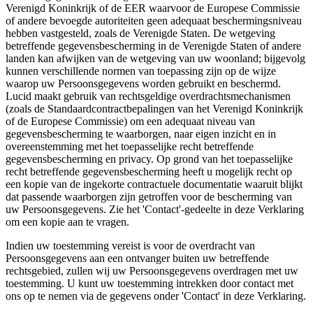
Verenigd Koninkrijk of de EER waarvoor de Europese Commissie
of andere bevoegde autoriteiten geen adequaat beschermingsniveau
hebben vastgesteld, zoals de Verenigde Staten. De wetgeving
betreffende gegevensbescherming in de Verenigde Staten of andere
landen kan afwijken van de wetgeving van uw woonland; bijgevolg
kunnen verschillende normen van toepassing zijn op de wijze
waarop uw Persoonsgegevens worden gebruikt en beschermd.
Lucid maakt gebruik van rechtsgeldige overdrachtsmechanismen
(zoals de Standaardcontractbepalingen van het Verenigd Koninkrijk
of de Europese Commissie) om een adequaat niveau van
gegevensbescherming te waarborgen, naar eigen inzicht en in
overeenstemming met het toepasselijke recht betreffende
gegevensbescherming en privacy. Op grond van het toepasselijke
recht betreffende gegevensbescherming heeft u mogelijk recht op
een kopie van de ingekorte contractuele documentatie waaruit blijkt
dat passende waarborgen zijn getroffen voor de bescherming van
uw Persoonsgegevens. Zie het 'Contact'-gedeelte in deze Verklaring
om een kopie aan te vragen.
Indien uw toestemming vereist is voor de overdracht van
Persoonsgegevens aan een ontvanger buiten uw betreffende
rechtsgebied, zullen wij uw Persoonsgegevens overdragen met uw
toestemming. U kunt uw toestemming intrekken door contact met
ons op te nemen via de gegevens onder 'Contact' in deze Verklaring.