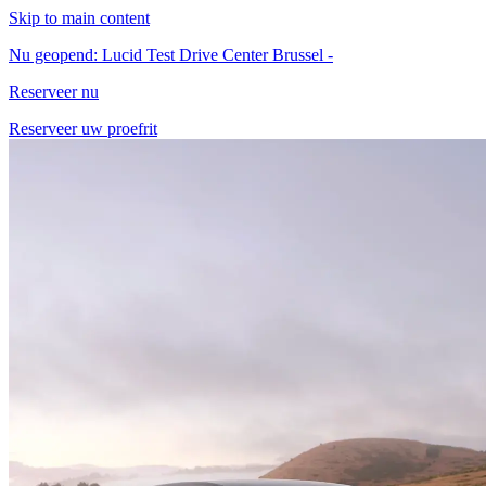
Skip to main content
Nu geopend: Lucid Test Drive Center Brussel -
Reserveer nu
Reserveer uw proefrit