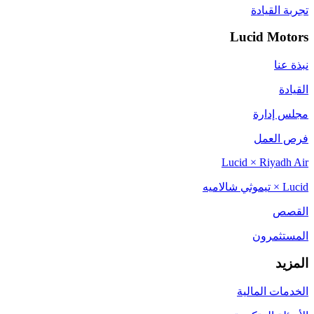
تجربة القيادة
Lucid Motors
نبذة عنا
القيادة
مجلس إدارة
فرص العمل
Lucid × Riyadh Air
Lucid × تيموثي شالاميه
القصص
المستثمرون
المزيد
الخدمات المالية