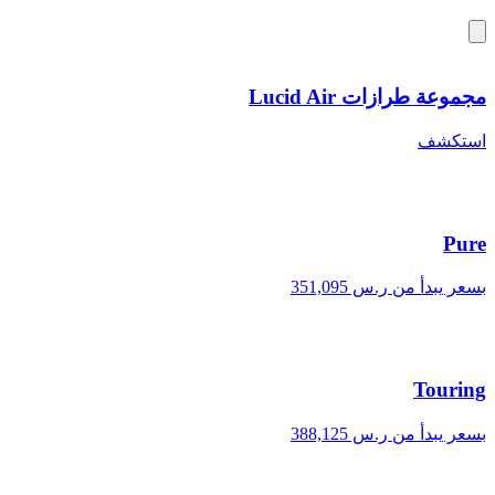
مجموعة طرازات Lucid Air
استكشف
Pure
بسعر يبدأ من ر.س 351,095
Touring
بسعر يبدأ من ر.س 388,125