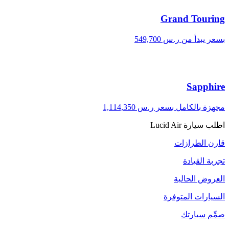
Grand Touring
بسعر يبدأ من ر.س 549,700
Sapphire
مجهزة بالكامل بسعر ر.س 1,114,350
اطلب سيارة Lucid Air
قارن الطرازات
تجربة القيادة
العروض الحالية
السيارات المتوفرة
صمِّم سيارتك