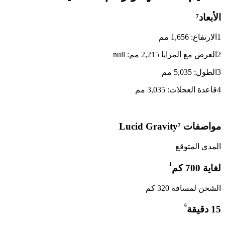
الأبعاد⁷
1
الارتفاع: 1,656 مم
2
العرض مع المرايا 2,215 مم: null
3
الطول: 5,035 مم
4
قاعدة العجلات: 3,035 مم
مواصفات Lucid Gravity⁷
المدى المتوقع
¹
لغاية 700 كم
الشحن لمسافة 320 كم
⁶
15 دقيقة