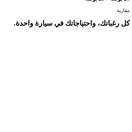
مقارنة
كل رغباتك، واحتياجاتك في سيارة واحدة.
Touring
Grand
Touring
متوفرة
للطلب الآن
متوفرة للطلب الآن
صمِّم
سيارتك
صمِّم سيارتك
بأسعار تبدأ من
416,645 ر.س
¹
السعر
بأسعار تبدأ من
487,715 ر.س