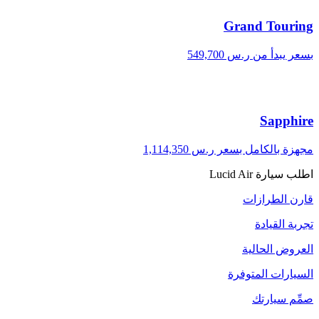
Grand Touring
بسعر يبدأ من ر.س 549,700
Sapphire
مجهزة بالكامل بسعر ر.س 1,114,350
اطلب سيارة Lucid Air
قارن الطرازات
تجربة القيادة
العروض الحالية
السيارات المتوفرة
صمِّم سيارتك