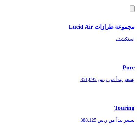
مجموعة طرازات Lucid Air
استكشف
Pure
بسعر يبدأ من ر.س 351,095
Touring
بسعر يبدأ من ر.س 388,125