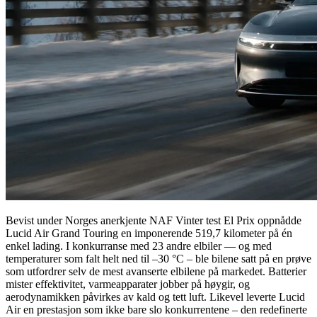
Bevist under Norges anerkjente NAF Vinter test El Prix oppnådde
Lucid Air Grand Touring en imponerende 519,7 kilometer på én
enkel lading. I konkurranse med 23 andre elbiler — og med
temperaturer som falt helt ned til –30 °C – ble bilene satt på en prøve
som utfordrer selv de mest avanserte elbilene på markedet. Batterier
mister effektivitet, varmeapparater jobber på høygir, og
aerodynamikken påvirkes av kald og tett luft. Likevel leverte Lucid
Air en prestasjon som ikke bare slo konkurrentene – den redefinerte