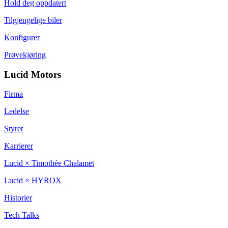
Hold deg oppdatert
Tilgjengelige biler
Konfigurer
Prøvekjøring
Lucid Motors
Firma
Ledelse
Styret
Karrierer
Lucid × Timothée Chalamet
Lucid × HYROX
Historier
Tech Talks