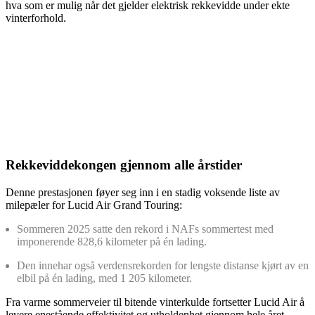
hva som er mulig når det gjelder elektrisk rekkevidde under ekte
vinterforhold.
Rekkeviddekongen gjennom alle årstider
Denne prestasjonen føyer seg inn i en stadig voksende liste av
milepæler for Lucid Air Grand Touring:
Sommeren 2025 satte den rekord i NAFs sommertest med
imponerende 828,6 kilometer på én lading.
Den innehar også verdensrekorden for lengste distanse kjørt av en
elbil på én lading, med 1 205 kilometer.
Fra varme sommerveier til bitende vinterkulde fortsetter Lucid Air å
levere enestående effektivitet og utholdenhet gjennom hele året.