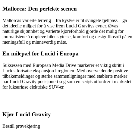
Mallorca: Den perfekte scenen
Mallorcas varierte terreng – fra kystveier til svingete fjellpass – ga
det ideelle miljøet for å vise frem Lucid Gravitys evner. Øyas
naturlige skjønnhet og varierte kjøreforhold gjorde det mulig for
journalistene å oppleve bilens ytelse, komfort og designfilosofi på en
meningsfull og minneverdig måte.
En milepæl for Lucid i Europa
Suksessen med European Media Drive markerer et viktig skritt i
Lucids fortsatte ekspansjon i regionen. Med overveldende positive
tilbakemeldinger og sterke sammenligninger med etablerte merker
har Lucid Gravity posisjonert seg som en seriøs utfordrer i markedet
for luksuriøse elektriske SUV-er.
Kjør Lucid Gravity
Bestill prøvekjøring