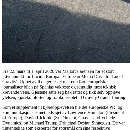
Fra 22. mars til 1. april 2026 var Mallorca arenaen for et stort
høydepunkt for Lucid i Europa: 'European Media Drive for Lucid
Gravity'. I løpet av ti dager testet mer enn førti europeiske
journalister bilen på Spanias vakreste og samtidig mest teknisk
krevende veier. Gjestene satte seg bak rattet og fikk selv oppleve
ytelsen, kjørekomforten og romkonseptet til Gravity Grand Touring.
Som et supplement til kjøreopplevelsen ble det europeiske PR- og
kommunikasjonsteamet ledsaget av Lawrence Hamilton (President
of Europe), David Lickfold (Sr. Director, Chassis and Vehicle
Dynamics) og Michael Trump (Principal Design Strategist). De var
tilgjengelige som eksperter for spørsmål om sine respektive