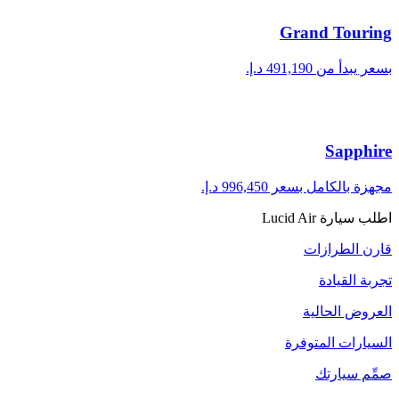
Grand Touring
بسعر يبدأ من ‏491,190 د.إ.‏
Sapphire
مجهزة بالكامل بسعر ‏996,450 د.إ.‏
اطلب سيارة Lucid Air
قارن الطرازات
تجربة القيادة
العروض الحالية
السيارات المتوفرة
صمِّم سيارتك