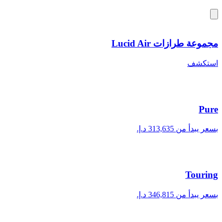
مجموعة طرازات Lucid Air
استكشف
Pure
بسعر يبدأ من ‏313,635 د.إ.‏
Touring
بسعر يبدأ من ‏346,815 د.إ.‏