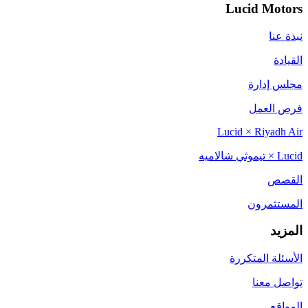
Lucid Motors
نبذة عنا
القيادة
مجلس إدارة
فرص العمل
Lucid × Riyadh Air
Lucid × تيموثي شالاميه
القصص
المستثمرون
المزيد
الأسئلة المتكررة
تواصل معنا
المواقع