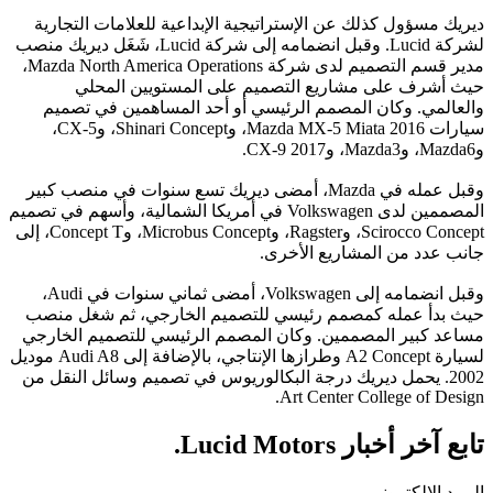
ديريك مسؤول كذلك عن الإستراتيجية الإبداعية للعلامات التجارية
لشركة Lucid. وقبل انضمامه إلى شركة Lucid، شَغَل ديريك منصب
مدير قسم التصميم لدى شركة Mazda North America Operations،
حيث أشرف على مشاريع التصميم على المستويين المحلي
والعالمي. وكان المصمم الرئيسي أو أحد المساهمين في تصميم
سيارات Mazda MX-5 Miata 2016، وShinari Concept، وCX-5،
وMazda6، وMazda3، وCX-9 2017.
وقبل عمله في Mazda، أمضى ديريك تسع سنوات في منصب كبير
المصممين لدى Volkswagen في أمريكا الشمالية، وأسهم في تصميم
Scirocco Concept، وRagster، وMicrobus Concept، وConcept T، إلى
جانب عدد من المشاريع الأخرى.
وقبل انضمامه إلى Volkswagen، أمضى ثماني سنوات في Audi،
حيث بدأ عمله كمصمم رئيسي للتصميم الخارجي، ثم شغل منصب
مساعد كبير المصممين. وكان المصمم الرئيسي للتصميم الخارجي
لسيارة A2 Concept وطرازها الإنتاجي، بالإضافة إلى Audi A8 موديل
2002. يحمل ديريك درجة البكالوريوس في تصميم وسائل النقل من
Art Center College of Design.
تابع آخر أخبار Lucid Motors.
البريد الإلكتروني