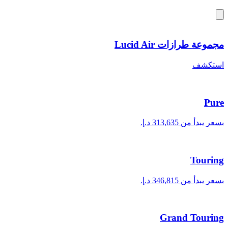
مجموعة طرازات Lucid Air
استكشف
Pure
بسعر يبدأ من ‏313,635 د.إ.‏
Touring
بسعر يبدأ من ‏346,815 د.إ.‏
Grand Touring