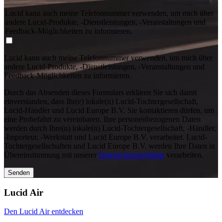
Lucid kann auch meine Telefonnummer verwenden, um mich über
andere Lucid-Produkte, -Dienstleistungen, -Veranstaltungen und
Feedback-Möglichkeiten zu informieren.
Lucid kann auch meine Telefonnummer verwenden, um mich über
andere Lucid-Produkte, -Dienstleistungen, -Veranstaltungen und
Feedback-Möglichkeiten zu informieren.
Durch das Absenden dieses Formulars erklären Sie sich damit
einverstanden, dass Ihr(e) lokale(n) Lucid‑Tochtergesellschaft,
Lucid-Händler und Lucid Europe B.V. Sie kontaktieren dürfen, um
eine Probefahrt zu vereinbaren. Ihre personenbezogenen Daten
werden durch Ihre(n) lokale(n) Lucid-Tochtergesellschaft, -Händler,
-Importeur, -Werkstatt und Lucid Europe B.V. verarbeitet. Lucid-
Tochtergesellschaften und Lucid Europe B.V. werden Ihre Daten in
Übereinstimmung mit unserer
Datenschutzrichtlinie
verarbeiten.
Senden
Lucid Air
Den Lucid Air entdecken