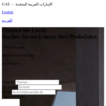
UAE –
الإمارات العربية المتحدة
English
العربية
Erleben Sie Lucid.
Buchen Sie noch heute Ihre Probefahrt.
*Pflichtangabe
Modell für Probefahrt
Auswählen...
Vorname
Nachname
E-mail
Telefonnummer