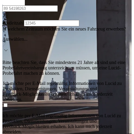
Postleitzahl
In welchem Zeitraum möchten Sie ein neues Fahrzeug erwerben?
Auswählen...
Bitte beachten Sie, dass Sie mindestens 21 Jahre alt sind und eine
Probefahrtvereinbarung unterzeichnen müssen, um eine Lucid-
Probefahrt machen zu können.
Ich möchte per E-Mail regelmäßig Informationen von Lucid zu
Produkten, Dienstleistungen, Veranstaltungen und
Feedback‑Möglichkeiten erhalten. Ich kann mich jederzeit
abmelden.
Ich möchte per E-Mail regelmäßig Informationen von Lucid zu
Produkten, Dienstleistungen, Veranstaltungen und
Feedback‑Möglichkeiten erhalten. Ich kann mich jederzeit
abmelden.