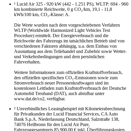
¹ Lucid Air 325 - 920 kW (442 - 1.251 PS), WLTP: 694 - 960
km kombinierte Reichweite, 0 g CO₂/km, 19,1 - 11,8
kWh/100 km, CO₂-Klasse: A.
Die Werte wurden nach dem vorgeschriebenen Verfahren
WLTP (Worldwide Harmonized Light Vehicles Test
Procedure) ermittelt. Der Energieverbrauch und die
Reichweite des Fahrzeugs im tatsächlichen Betrieb sind von
verschiedenen Faktoren abhängig, u.a. dem Einbau von
Ausstattung aus dem Teilehandel und Zubehör sowie Wetter-
und Verkehrsbedingungen und dem persönlichen
Fahrverhalten.
Weitere Informationen zum offiziellen Kraftstoffverbrauch,
den offiziellen spezifischen CO₂-Emissionen sowie zum
Stromverbrauch neuer Personenkraftwagen sind im
kostenlosen Leitfaden zum Kraftstoffverbrauch der Deutsche
Automobil Treuhand (DAT), auch abrufbar unter
www.dat.de/co2, verfügbar.
² Unverbindliches Leasingbeispiel mit Kilometerabrechnung
für Privatkunden der Lucid Financial Services, CA Auto
Bank S.p.A. Niederlassung Deutschland, Salzstraße 138,
74076 Heilbronn für den Lucid Air Pure,
Fahrzeuggesamtpreis 85.900,00 € inkl. Überführungskosten,