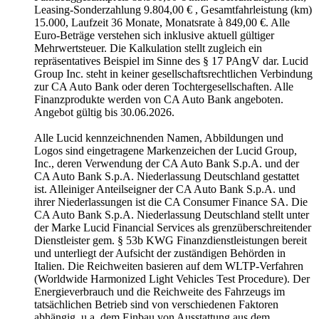
Leasing-Sonderzahlung 9.804,00 € , Gesamtfahrleistung (km)
15.000, Laufzeit 36 Monate, Monatsrate à 849,00 €. Alle
Euro-Beträge verstehen sich inklusive aktuell gültiger
Mehrwertsteuer. Die Kalkulation stellt zugleich ein
repräsentatives Beispiel im Sinne des § 17 PAngV dar. Lucid
Group Inc. steht in keiner gesellschaftsrechtlichen Verbindung
zur CA Auto Bank oder deren Tochtergesellschaften. Alle
Finanzprodukte werden von CA Auto Bank angeboten.
Angebot gültig bis 30.06.2026.
Alle Lucid kennzeichnenden Namen, Abbildungen und
Logos sind eingetragene Markenzeichen der Lucid Group,
Inc., deren Verwendung der CA Auto Bank S.p.A. und der
CA Auto Bank S.p.A. Niederlassung Deutschland gestattet
ist. Alleiniger Anteilseigner der CA Auto Bank S.p.A. und
ihrer Niederlassungen ist die CA Consumer Finance SA. Die
CA Auto Bank S.p.A. Niederlassung Deutschland stellt unter
der Marke Lucid Financial Services als grenzüberschreitender
Dienstleister gem. § 53b KWG Finanzdienstleistungen bereit
und unterliegt der Aufsicht der zuständigen Behörden in
Italien. Die Reichweiten basieren auf dem WLTP-Verfahren
(Worldwide Harmonized Light Vehicles Test Procedure). Der
Energieverbrauch und die Reichweite des Fahrzeugs im
tatsächlichen Betrieb sind von verschiedenen Faktoren
abhängig, u.a. dem Einbau von Ausstattung aus dem