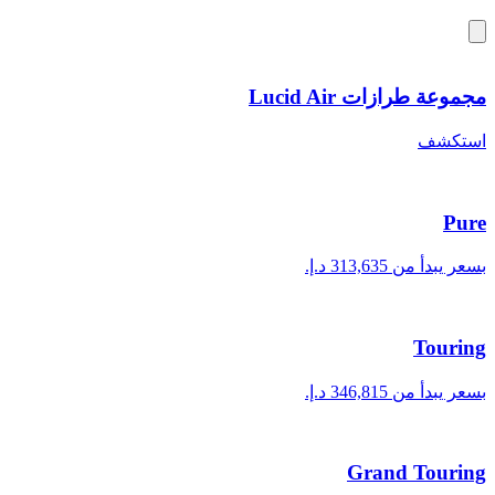
مجموعة طرازات Lucid Air
استكشف
Pure
بسعر يبدأ من ‏313,635 د.إ.‏
Touring
بسعر يبدأ من ‏346,815 د.إ.‏
Grand Touring