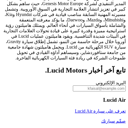
المدير التنفيذي لشركة Genesis Motor Europe، حيث ساهم بشكل
كبير في تعزيز انتشار العلامة التجارية في السوق الأوروبية. وتشمل
مسيرته المهنية السابقة مناصب قيادية في شركات Hyundai وKia،
وMitsubishi، وMazda، وDaewoo، ما يؤكد معرفته المتعمقة
والشاملة بأسواق السيارات في أنحاء العالم. ويمتلك هاميلتون رؤية
استراتيجية مميزة وقدرة كبيرة على قيادة تحولات العلامات التجارية
في البيئات شديدة التنافسية. ويقود هاميلتون عمليات Lucid في
أوروبا خلال مرحلة حاسمة من النمو، تشمل إطلاق سيارة Gravity،
سيارة SUV الكهربائية من Lucid. ويحمل هاميلتون شهادة جامعية
من جامعة ستافوردشاير، وسيساهم أداؤه القيادي في تحويل
طموحات الشركة في ريادة فئة السيارات الكهربائية الفاخرة.
تابع آخر أخبار Lucid Motors.
البريد الإلكتروني
Lucid Air
تعرف على سيارة Lucid Air
صمِّم سيارتك