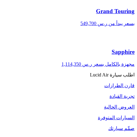
Grand Touring
بسعر يبدأ من ر.س 549,700
Sapphire
مجهزة بالكامل بسعر ر.س 1,114,350
اطلب سيارة Lucid Air
قارن الطرازات
تجربة القيادة
العروض الحالية
السيارات المتوفرة
صمِّم سيارتك