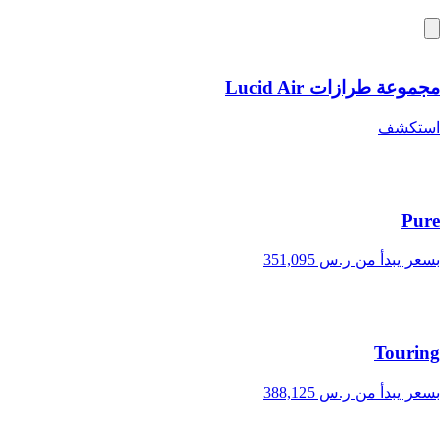
مجموعة طرازات Lucid Air
استكشف
Pure
بسعر يبدأ من ر.س 351,095
Touring
بسعر يبدأ من ر.س 388,125