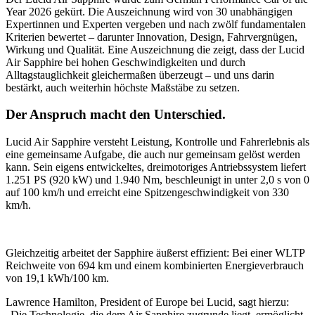
Year 2026 gekürt. Die Auszeichnung wird von 30 unabhängigen
Expertinnen und Experten vergeben und nach zwölf fundamentalen
Kriterien bewertet – darunter Innovation, Design, Fahrvergnügen,
Wirkung und Qualität. Eine Auszeichnung die zeigt, dass der Lucid
Air Sapphire bei hohen Geschwindigkeiten und durch
Alltagstauglichkeit gleichermaßen überzeugt – und uns darin
bestärkt, auch weiterhin höchste Maßstäbe zu setzen.
Der Anspruch macht den Unterschied.
Lucid Air Sapphire versteht Leistung, Kontrolle und Fahrerlebnis als
eine gemeinsame Aufgabe, die auch nur gemeinsam gelöst werden
kann. Sein eigens entwickeltes, dreimotoriges Antriebssystem liefert
1.251 PS (920 kW) und 1.940 Nm, beschleunigt in unter 2,0 s von 0
auf 100 km/h und erreicht eine Spitzengeschwindigkeit von 330
km/h.
Gleichzeitig arbeitet der Sapphire äußerst effizient: Bei einer WLTP
Reichweite von 694 km und einem kombinierten Energieverbrauch
von 19,1 kWh/100 km.
Lawrence Hamilton, President of Europe bei Lucid, sagt hierzu:
„Die Technologie, die dem Air Sapphire zugrunde liegt, ermöglicht