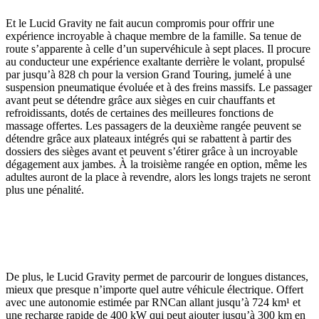
Et le Lucid Gravity ne fait aucun compromis pour offrir une
expérience incroyable à chaque membre de la famille. Sa tenue de
route s’apparente à celle d’un supervéhicule à sept places. Il procure
au conducteur une expérience exaltante derrière le volant, propulsé
par jusqu’à 828 ch pour la version Grand Touring, jumelé à une
suspension pneumatique évoluée et à des freins massifs. Le passager
avant peut se détendre grâce aux sièges en cuir chauffants et
refroidissants, dotés de certaines des meilleures fonctions de
massage offertes. Les passagers de la deuxième rangée peuvent se
détendre grâce aux plateaux intégrés qui se rabattent à partir des
dossiers des sièges avant et peuvent s’étirer grâce à un incroyable
dégagement aux jambes. À la troisième rangée en option, même les
adultes auront de la place à revendre, alors les longs trajets ne seront
plus une pénalité.
De plus, le Lucid Gravity permet de parcourir de longues distances,
mieux que presque n’importe quel autre véhicule électrique. Offert
avec une autonomie estimée par RNCan allant jusqu’à 724 km
¹
et
une recharge rapide de 400 kW qui peut ajouter jusqu’à 300 km en