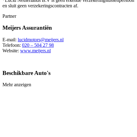
*Lucid Netherlands B.V is geen erkende verzekeringstussenpersoon
en sluit geen verzekeringscontracten af.
Partner
Meijers Assurantiën
E-mail:
lucidmotors@meijers.nl
Telefoon:
020 – 504 27 98
Website:
www.meijers.nl
Beschikbare Auto's
Mehr anzeigen