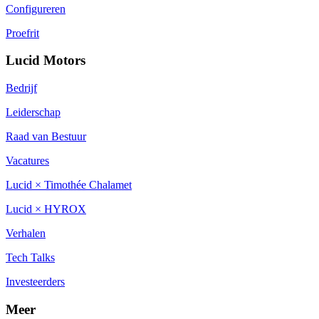
Configureren
Proefrit
Lucid Motors
Bedrijf
Leiderschap
Raad van Bestuur
Vacatures
Lucid × Timothée Chalamet
Lucid × HYROX
Verhalen
Tech Talks
Investeerders
Meer