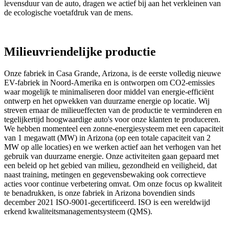
levensduur van de auto, dragen we actief bij aan het verkleinen van
de ecologische voetafdruk van de mens.
Milieuvriendelijke productie
Onze fabriek in Casa Grande, Arizona, is de eerste volledig nieuwe
EV-fabriek in Noord-Amerika en is ontworpen om CO2-emissies
waar mogelijk te minimaliseren door middel van energie-efficiënt
ontwerp en het opwekken van duurzame energie op locatie. Wij
streven ernaar de milieueffecten van de productie te verminderen en
tegelijkertijd hoogwaardige auto's voor onze klanten te produceren.
We hebben momenteel een zonne-energiesysteem met een capaciteit
van 1 megawatt (MW) in Arizona (op een totale capaciteit van 2
MW op alle locaties) en we werken actief aan het verhogen van het
gebruik van duurzame energie. Onze activiteiten gaan gepaard met
een beleid op het gebied van milieu, gezondheid en veiligheid, dat
naast training, metingen en gegevensbewaking ook correctieve
acties voor continue verbetering omvat. Om onze focus op kwaliteit
te benadrukken, is onze fabriek in Arizona bovendien sinds
december 2021 ISO-9001-gecertificeerd. ISO is een wereldwijd
erkend kwaliteitsmanagementsysteem (QMS).