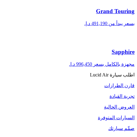
Grand Touring
بسعر يبدأ من ‏491,190 د.إ.‏
Sapphire
مجهزة بالكامل بسعر ‏996,450 د.إ.‏
اطلب سيارة Lucid Air
قارن الطرازات
تجربة القيادة
العروض الحالية
السيارات المتوفرة
صمِّم سيارتك