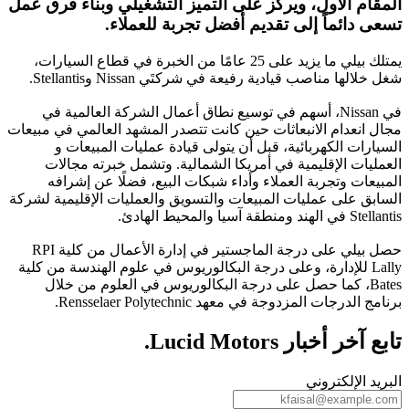
المقام الأول، ويركز على التميز التشغيلي وبناء فرق عمل
تسعى دائماً إلى تقديم أفضل تجربة للعملاء.
يمتلك بيلي ما يزيد على 25 عامًا من الخبرة في قطاع السيارات،
شغل خلالها مناصب قيادية رفيعة في شركتَي Nissan وStellantis.
في Nissan، أسهم في توسيع نطاق أعمال الشركة العالمية في
مجال انعدام الانبعاثات حين كانت تتصدر المشهد العالمي في مبيعات
السيارات الكهربائية، قبل أن يتولى قيادة عمليات المبيعات و
العمليات الإقليمية في أمريكا الشمالية. وتشمل خبرته مجالات
المبيعات وتجربة العملاء وأداء شبكات البيع، فضلًا عن إشرافه
السابق على عمليات المبيعات والتسويق والعمليات الإقليمية لشركة
Stellantis في الهند ومنطقة آسيا والمحيط الهادئ.
حصل بيلي على درجة الماجستير في إدارة الأعمال من كلية RPI
Lally للإدارة، وعلى درجة البكالوريوس في علوم الهندسة من كلية
Bates، كما حصل على درجة البكالوريوس في العلوم من خلال
برنامج الدرجات المزدوجة في معهد Rensselaer Polytechnic.
تابع آخر أخبار Lucid Motors.
البريد الإلكتروني