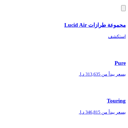
مجموعة طرازات Lucid Air
استكشف
Pure
بسعر يبدأ من ‏313,635 د.إ.‏
Touring
بسعر يبدأ من ‏346,815 د.إ.‏