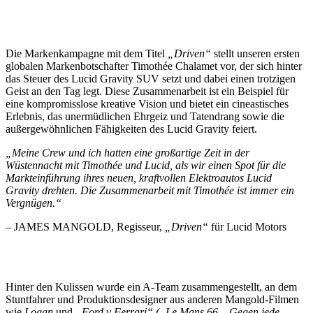
Die Markenkampagne mit dem Titel
„Driven“
stellt unseren ersten
globalen Markenbotschafter Timothée Chalamet vor, der sich hinter
das Steuer des Lucid Gravity SUV setzt und dabei einen trotzigen
Geist an den Tag legt. Diese Zusammenarbeit ist ein Beispiel für
eine kompromisslose kreative Vision und bietet ein cineastisches
Erlebnis, das unermüdlichen Ehrgeiz und Tatendrang sowie die
außergewöhnlichen Fähigkeiten des Lucid Gravity feiert.
„Meine Crew und ich hatten eine großartige Zeit in der
Wüstennacht mit Timothée und Lucid, als wir einen Spot für die
Markteinführung ihres neuen, kraftvollen Elektroautos Lucid
Gravity drehten. Die Zusammenarbeit mit Timothée ist immer ein
Vergnügen.“
– JAMES MANGOLD, Regisseur,
„Driven“
für Lucid Motors
Hinter den Kulissen wurde ein A-Team zusammengestellt, an dem
Stuntfahrer und Produktionsdesigner aus anderen Mangold-Filmen
wie
Logan
und
„Ford v Ferrari“ („Le Mans 66 – Gegen jede