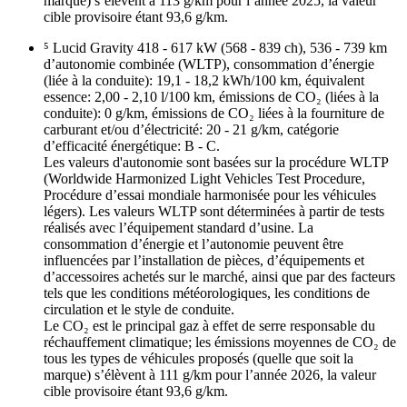
marque) s’élèvent à 113 g/km pour l’année 2025, la valeur
cible provisoire étant 93,6 g/km.
⁵ Lucid Gravity 418 - 617 kW (568 - 839 ch), 536 - 739 km
d’autonomie combinée (WLTP), consommation d’énergie
(liée à la conduite): 19,1 - 18,2 kWh/100 km, équivalent
essence: 2,00 - 2,10 l/100 km, émissions de CO₂ (liées à la
conduite): 0 g/km, émissions de CO₂ liées à la fourniture de
carburant et/ou d’électricité: 20 - 21 g/km, catégorie
d’efficacité énergétique: B - C.
Les valeurs d'autonomie sont basées sur la procédure WLTP
(Worldwide Harmonized Light Vehicles Test Procedure,
Procédure d’essai mondiale harmonisée pour les véhicules
légers). Les valeurs WLTP sont déterminées à partir de tests
réalisés avec l’équipement standard d’usine. La
consommation d’énergie et l’autonomie peuvent être
influencées par l’installation de pièces, d’équipements et
d’accessoires achetés sur le marché, ainsi que par des facteurs
tels que les conditions météorologiques, les conditions de
circulation et le style de conduite.
Le CO₂ est le principal gaz à effet de serre responsable du
réchauffement climatique; les émissions moyennes de CO₂ de
tous les types de véhicules proposés (quelle que soit la
marque) s’élèvent à 111 g/km pour l’année 2026, la valeur
cible provisoire étant 93,6 g/km.