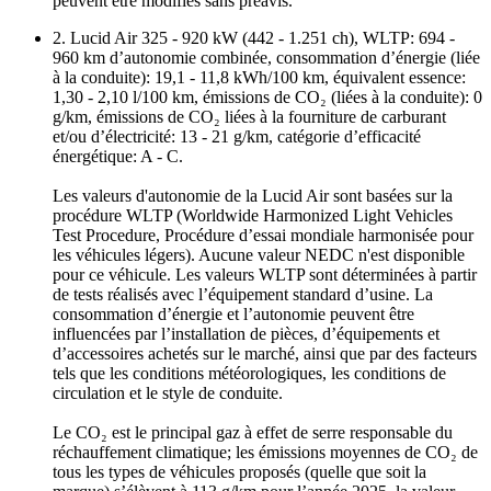
peuvent être modifiés sans préavis.
2. Lucid Air 325 - 920 kW (442 - 1.251 ch), WLTP: 694 -
960 km d’autonomie combinée, consommation d’énergie (liée
à la conduite): 19,1 - 11,8 kWh/100 km, équivalent essence:
1,30 - 2,10 l/100 km, émissions de CO₂ (liées à la conduite): 0
g/km, émissions de CO₂ liées à la fourniture de carburant
et/ou d’électricité: 13 - 21 g/km, catégorie d’efficacité
énergétique: A - C.
Les valeurs d'autonomie de la Lucid Air sont basées sur la
procédure WLTP (Worldwide Harmonized Light Vehicles
Test Procedure, Procédure d’essai mondiale harmonisée pour
les véhicules légers). Aucune valeur NEDC n'est disponible
pour ce véhicule. Les valeurs WLTP sont déterminées à partir
de tests réalisés avec l’équipement standard d’usine. La
consommation d’énergie et l’autonomie peuvent être
influencées par l’installation de pièces, d’équipements et
d’accessoires achetés sur le marché, ainsi que par des facteurs
tels que les conditions météorologiques, les conditions de
circulation et le style de conduite.
Le CO₂ est le principal gaz à effet de serre responsable du
réchauffement climatique; les émissions moyennes de CO₂ de
tous les types de véhicules proposés (quelle que soit la